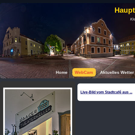
Haupt
Kle
Home
WebCam
Aktuelles Wetter
Live-Bild vom Stadtcafé aus ...