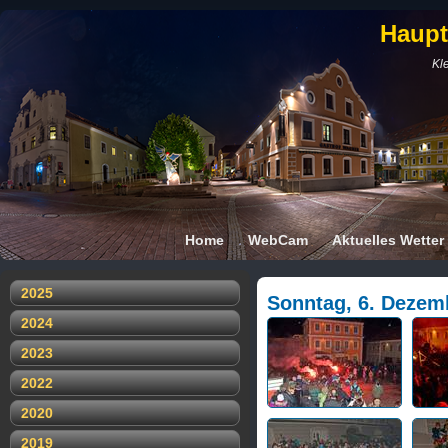
Haupt
Kle
Home
WebCam
Aktuelles Wetter
2025
Sonntag, 6. Dezemb
2024
2023
2022
2020
2019