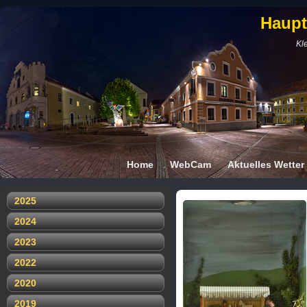
Haupt
Kle
Home
WebCam
Aktuelles Wetter
2025
2024
2023
2022
2020
2019