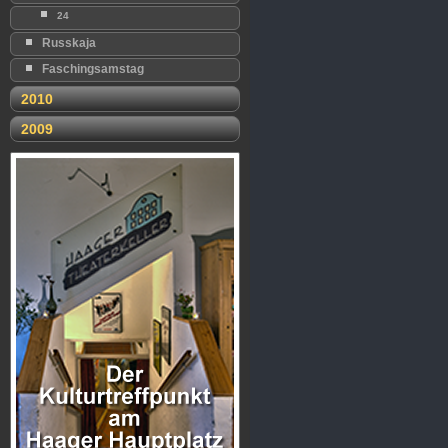
24
Russkaja
Faschingsamstag
2010
2009