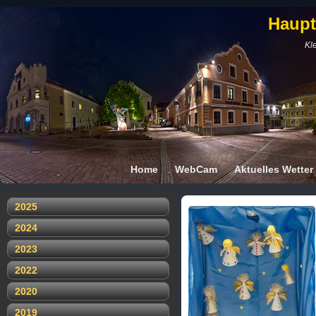
Haupt
Kle
Home
WebCam
Aktuelles Wetter
2025
2024
2023
2022
2020
2019