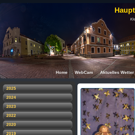
Haupt
Kle
Home
WebCam
Aktuelles Wetter
2025
2024
2023
2022
2020
2019