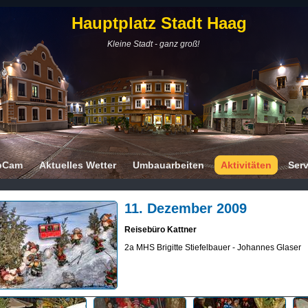
Hauptplatz Stadt Haag
Kleine Stadt - ganz groß!
bCam
Aktuelles Wetter
Umbauarbeiten
Aktivitäten
Serv
11. Dezember 2009
Reisebüro Kattner
2a MHS Brigitte Stiefelbauer - Johannes Glaser