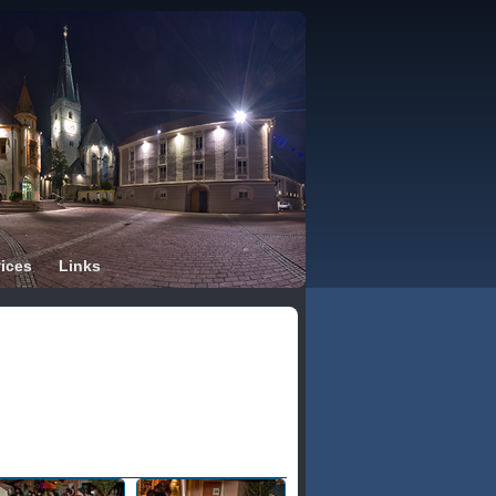
ices
Links