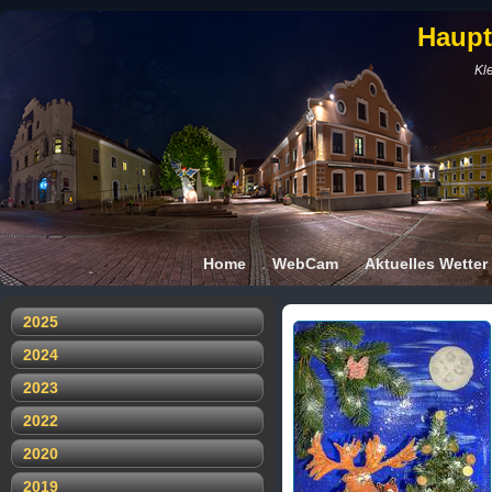
Haupt
Kle
Home
WebCam
Aktuelles Wetter
2025
2024
2023
2022
2020
2019