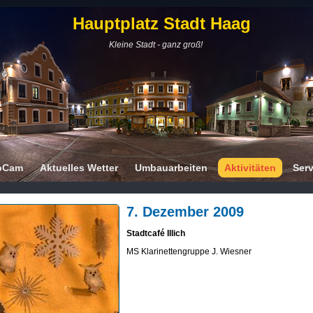
Hauptplatz Stadt Haag
Kleine Stadt - ganz groß!
bCam
Aktuelles Wetter
Umbauarbeiten
Aktivitäten
Serv
7. Dezember 2009
Stadtcafé Illich
MS Klarinettengruppe J. Wiesner