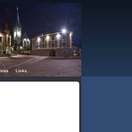
ices
Links