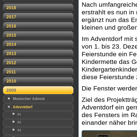
Nach umfangreich
2018
erstrahlt es nun i
2017
ergänzt nun das E
2016
kleinen und großen
2015
Im Adventdorf mit
2014
von 1. bis 23. De
Feierstunde ein Fe
2013
Kindermette das Ge
2012
Kindergartenkinder
2011
diese Feierstunde 
2010
Die Fenster werden
2009
Ziel des Projektträ
Musischer Advent
Adventdorf ein ger
Adventdorf
des Fensters im R
01
einander näher bri
02
03