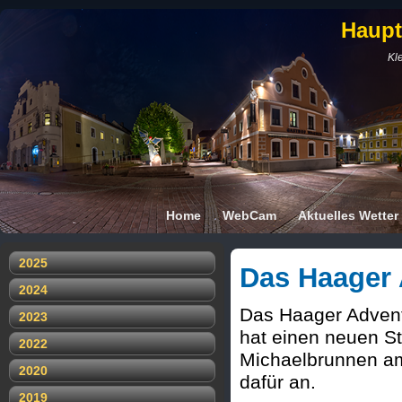
Haupt
Kle
Home
WebCam
Aktuelles Wetter
2025
Das Haager 
2024
Das Haager Adventd
2023
hat einen neuen S
2022
Michaelbrunnen am
2020
dafür an.
2019